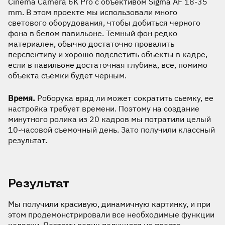
Cinema Camera 6K Pro с объективом Sigma AF 18-35
mm. В этом проекте мы использовали много
светового оборудования, чтобы добиться черного
фона в белом павильоне. Темный фон редко
материален, обычно достаточно провалить
перспективу и хорошо подсветить объекты в кадре,
если в павильоне достаточная глубина, все, помимо
объекта съемки будет черным.
Время.
Роборука вряд ли может сократить сьемку, ее
настройка требует времени. Поэтому на создание
минутного ролика из 20 кадров мы потратили целый
10-часовой съемочный день. Зато получили классный
результат.
Результат
Мы получили красивую, динамичную картинку, и при
этом продемонстрировали все необходимые функции
коляски. Поэтому ролик получился не просто